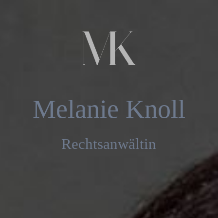
Startseite
Die Rechtsgebiete
Melanie Knoll
Formulare
Über mich
Rechtsanwältin
Terminanfrage