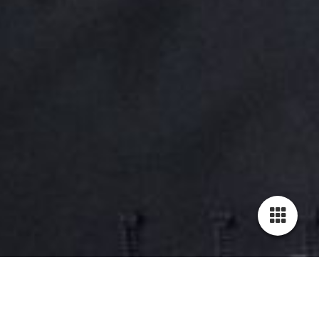
Cookie-Einstellungen
Diese Webseite verwendet Cookies, um Besuchern ein optimales
Nutzererlebnis zu bieten. Bestimmte Inhalte von Drittanbietern werden
nur angezeigt, wenn die entsprechende Option aktiviert ist. Die
Datenverarbeitung kann dann auch in einem Drittland erfolgen.